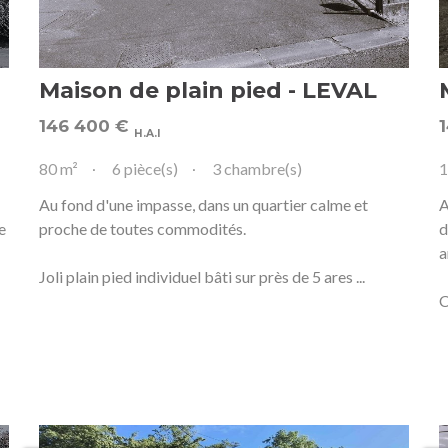
Maison de plain pied - LEVAL
146 400
€
H.A.I
80 m²
6 pièce(s)
3 chambre(s)
1
Au fond d'une impasse, dans un quartier calme et
A
e
proche de toutes commodités.
d
a
Joli plain pied individuel bâti sur près de 5 ares ...
C