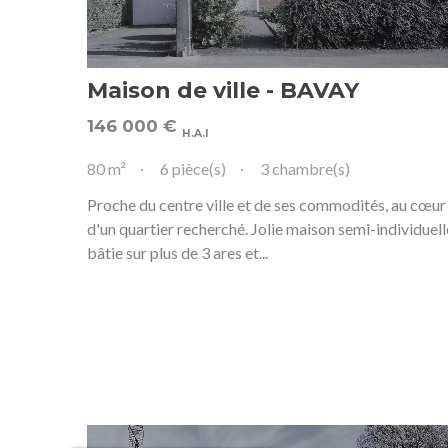
Maison de ville - BAVAY
146 000
€
H.A.I
80 m²
6 pièce(s)
3 chambre(s)
Proche du centre ville et de ses commodités, au cœur
d'un quartier recherché. Jolie maison semi-individuell
bâtie sur plus de 3 ares et...