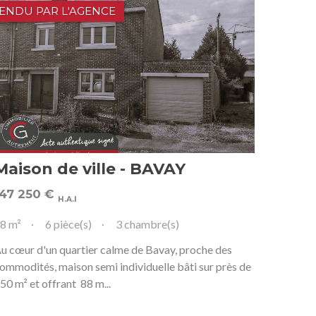
ENDU PAR L'AGENCE
Maison de ville - BAVAY
147 250
€
H.A.I
8 m²
6 pièce(s)
3 chambre(s)
u cœur d'un quartier calme de Bavay, proche des
ommodités, maison semi individuelle bâti sur près de
50 m² et offrant 88 m...