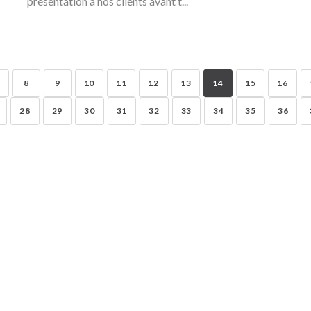
présentation à nos clients avant t...
8
9
10
11
12
13
14
15
16
28
29
30
31
32
33
34
35
36