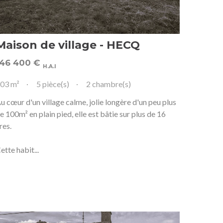
Maison de village - HECQ
146 400
€
H.A.I
03 m²
5 pièce(s)
2 chambre(s)
u cœur d'un village calme, jolie longère d'un peu plus
e 100m² en plain pied, elle est bâtie sur plus de 16
res.
ette habit...