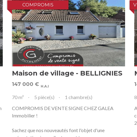
COMPROMIS
V
Maison de village - BELLIGNIES
147 000
€
H.A.I
70 m²
5 pièce(s)
1 chambre(s)
8
n
COMPROMIS DE VENTE SIGNE CHEZ GALEA
A
Immobilier !
c
2
Sachez que nos nouveautés font l'objet d'une