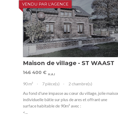
VENDU PAR L'AGENCE
Maison de village - ST WAAST
146 400
€
H.A.I
90 m²
7 pièce(s)
2 chambre(s)
Au fond d'une impasse au cœur du village, jolie maiso
individuelle bâtie sur plus de ares et offrant une
surface habitable de 90m² avec :
<...