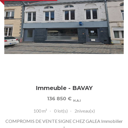
Immeuble - BAVAY
136 850
€
H.A.I
100 m²
0 lot(s)
2niveau(x)
COMPROMIS DE VENTE SIGNE CHEZ GALEA Immobilier
!