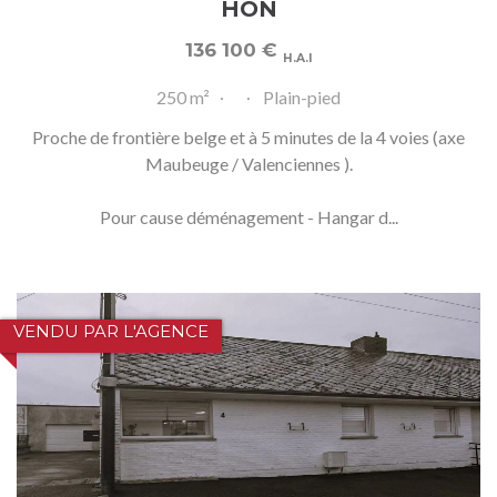
HON
136 100
€
H.A.I
250 m²
Plain-pied
Proche de frontière belge et à 5 minutes de la 4 voies (axe
Maubeuge / Valenciennes ).
Pour cause déménagement - Hangar d...
VENDU PAR L'AGENCE