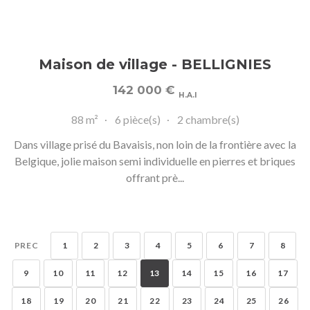
Maison de village - BELLIGNIES
142 000
€
H.A.I
88 m²
6 pièce(s)
2 chambre(s)
Dans village prisé du Bavaisis, non loin de la frontière avec la
Belgique, jolie maison semi individuelle en pierres et briques
offrant prè...
PREC
1
2
3
4
5
6
7
8
9
10
11
12
13
14
15
16
17
18
19
20
21
22
23
24
25
26