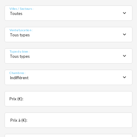
MOBIL
Villes / Secteurs :
Toutes
Vente/Location :
Tous types
Type du bien :
Tous types
Chambres :
Indifférent
Prix (€):
Prix à (€):