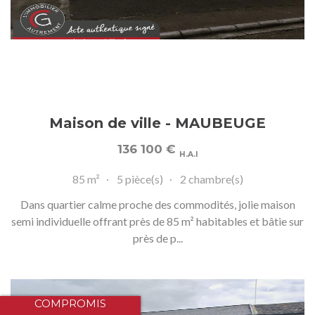
Maison de ville - MAUBEUGE
136 100
€
H.A.I
85 m²
5 pièce(s)
2 chambre(s)
Dans quartier calme proche des commodités, jolie maison
semi individuelle offrant près de 85 m² habitables et bâtie sur
près de p...
COMPROMIS