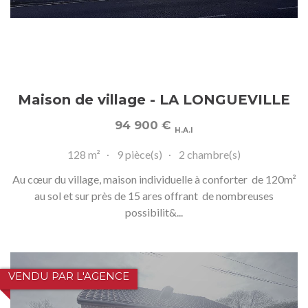
Maison de village - LA LONGUEVILLE
94 900
€
H.A.I
128 m²
9 pièce(s)
2 chambre(s)
Au cœur du village, maison individuelle à conforter de 120m²
au sol et sur près de 15 ares offrant de nombreuses
possibilit&...
VENDU PAR L'AGENCE