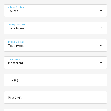
MOBIL
Villes / Secteurs :
Toutes
Vente/Location :
Tous types
Type du bien :
Tous types
Chambres :
Indifférent
Prix (€):
Prix à (€):