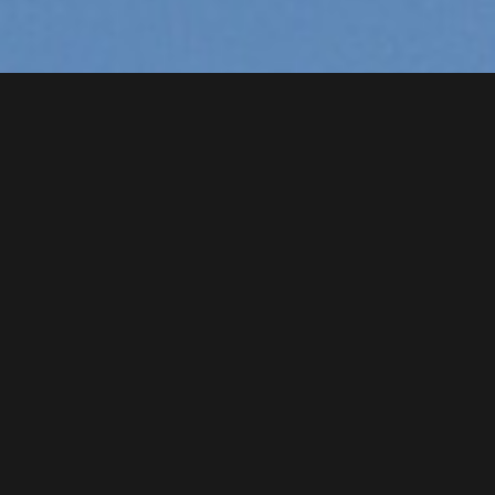
DERNIÈRES NEWS
2023-09-04
Une bonne nouvelle pour les collégiens et
lycéens de BAVAY
2024-03-01
Ouverture d'une créperie sur BAVAY.