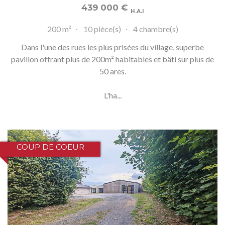
439 000
€
H.A.I
200 m²
10 pièce(s)
4 chambre(s)
Dans l'une des rues les plus prisées du village, superbe
pavillon offrant plus de 200m² habitables et bâti sur plus de
50 ares.
L'ha...
COUP DE COEUR