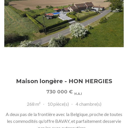
Maison longère - HON HERGIES
730 000
€
H.A.I
268 m²
10 pièce(s)
4 chambre(s)
A deux pas de la frontière avec la Belgique, proche de toutes
les commodités qu'offre BAVAY, et parfaitement desservie
par les axes autoroutiers, ...