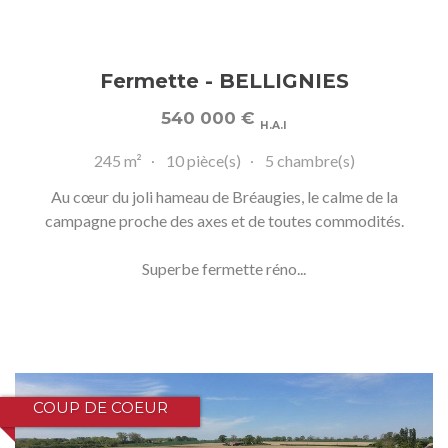
Fermette - BELLIGNIES
540 000
€
H.A.I
245 m²
10 pièce(s)
5 chambre(s)
Au cœur du joli hameau de Bréaugies, le calme de la
campagne proche des axes et de toutes commodités.
Superbe fermette réno...
COUP DE COEUR