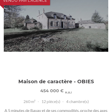
VENDU PAR L'AGENCE
Maison de caractère - OBIES
454 000
€
H.A.I
260 m²
12 pièce(s)
4 chambre(s)
A 5 minutes de Bavay et de ses commodités, proche des axes