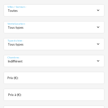
MOBIL
Villes / Secteurs :
Toutes
Vente/Location :
Tous types
Type du bien :
Tous types
Chambres :
Indifférent
Prix (€):
Prix à (€):