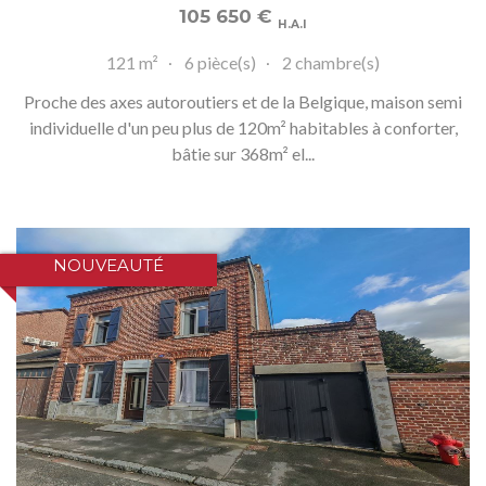
105 650
€
H.A.I
121 m²
6 pièce(s)
2 chambre(s)
Proche des axes autoroutiers et de la Belgique, maison semi
individuelle d'un peu plus de 120m² habitables à conforter,
bâtie sur 368m² el...
NOUVEAUTÉ