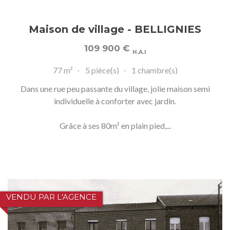
Maison de village - BELLIGNIES
109 900
€
H.A.I
77 m²
5 pièce(s)
1 chambre(s)
Dans une rue peu passante du village, jolie maison semi
individuelle à conforter avec jardin.
Grâce à ses 80m² en plain pied,...
VENDU PAR L'AGENCE