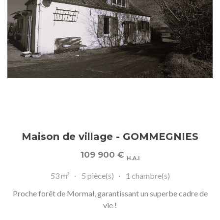
Maison de village - GOMMEGNIES
109 900
€
H.A.I
53 m²
5 pièce(s)
1 chambre(s)
Proche forêt de Mormal, garantissant un superbe cadre de
vie !