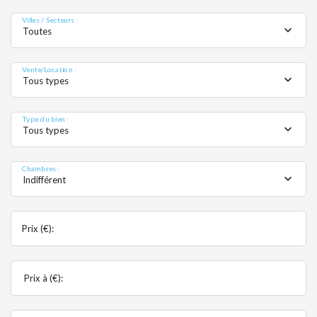
MOBIL
Villes / Secteurs :
Toutes
Vente/Location :
Tous types
Type du bien :
Tous types
Chambres :
Indifférent
Prix (€):
Prix à (€):