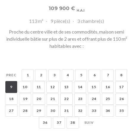
109 900
€
H.A.I
113 m²
9 pièce(s)
3 chambre(s)
Proche du centre ville et de ses commodités, maison semi
individuelle bâtie sur plus de 2 ares et offrant plus de 110 m²
habitables avec :
PREC
1
2
3
4
5
6
7
8
9
10
11
12
13
14
15
16
17
18
19
20
21
22
23
24
25
26
27
28
29
30
31
32
33
34
35
36
37
38
SUIV