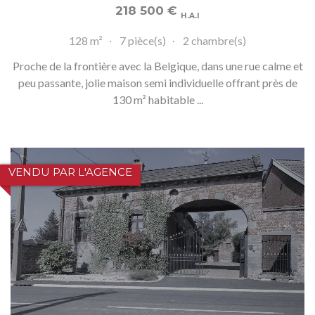
218 500
€
H.A.I
128 m²
7 pièce(s)
2 chambre(s)
Proche de la frontière avec la Belgique, dans une rue calme et
peu passante, jolie maison semi individuelle offrant près de
130 m² habitable ...
VENDU PAR L'AGENCE