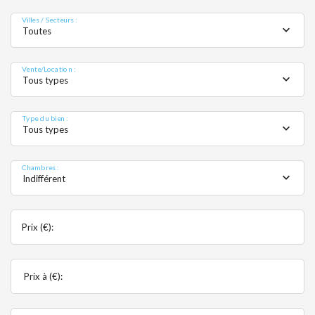
MOBIL
Villes / Secteurs :
Toutes
Vente/Location :
Tous types
Type du bien :
Tous types
Chambres :
Indifférent
Prix (€):
Prix à (€):